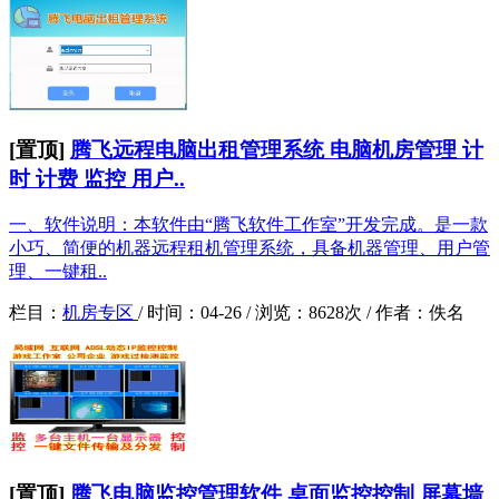
[置顶]
腾飞远程电脑出租管理系统 电脑机房管理 计
时 计费 监控 用户..
一、软件说明：本软件由“腾飞软件工作室”开发完成。是一款
小巧、简便的机器远程租机管理系统，具备机器管理、用户管
理、一键租..
栏目：
机房专区
/
时间：
04-26 /
浏览：
8628次 /
作者：
佚名
[置顶]
腾飞电脑监控管理软件 桌面监控控制 屏幕墙