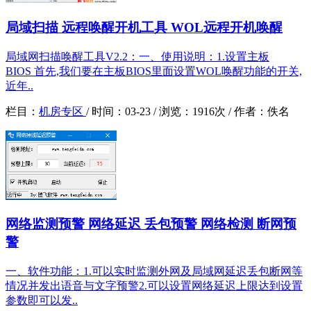
局域扫描 远程唤醒开机工具 WOL远程开机唤醒
局域网扫描唤醒工具V2.2：一、使用说明：1.设置主板
BIOS 首先,我们要在主板BIOS里面设置WOL唤醒功能的开关,
近年..
栏目：
机房专区
/
时间：
03-23 /
浏览：
1916次 /
作者：
佚名
网络监测预警 网络延迟 丢包预警 网络检测 断网预
警
一、软件功能：1.可以实时监测外网及局域网延迟丢包断网等
情况并发出语音与文字预警2.可以设置网络延迟上限达到设置
参数即可以发..