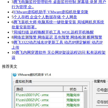
3
腾飞电脑监控管理软件 桌面监控控制 屏幕墙 录屏 用户
行为管理 企..
4
VMware虚拟机助手 VMware虚拟机批量克隆
5
个人存档 企业个人数据存储 个人网盘
6
腾飞装机大师 电脑系统一键批量安装 局域网机房系统
批量安装部署..
7
局域扫描 远程唤醒开机工具 WOL远程开机唤醒
8
网络监测预警 网络延迟 丢包预警 网络检测 断网预警
9
腾飞3322动态域名IP更新工具 动态IP绑定解析 动态IP
上传
10
腾飞内网穿透软件 无公网IP架设远程访问 私有远程架
设
推荐美文