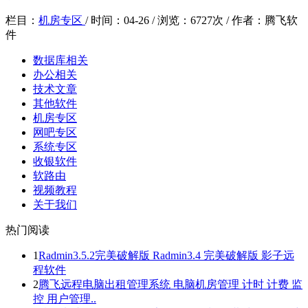
栏目：
机房专区
/
时间：
04-26 /
浏览：
6727次 /
作者：
腾飞软
件
数据库相关
办公相关
技术文章
其他软件
机房专区
网吧专区
系统专区
收银软件
软路由
视频教程
关于我们
热门阅读
1
Radmin3.5.2完美破解版 Radmin3.4 完美破解版 影子远
程软件
2
腾飞远程电脑出租管理系统 电脑机房管理 计时 计费 监
控 用户管理..