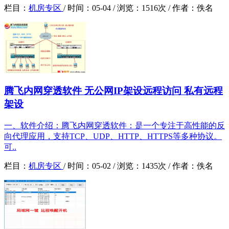
栏目：
机房专区
/
时间：
05-04 /
浏览：
1516次 /
作者：
佚名
腾飞内网穿透软件 无公网IP架设远程访问 私有远程
架设
一、软件介绍：腾飞内网穿透软件：是一个专注于高性能的反
向代理应用，支持TCP、UDP、HTTP、HTTPS等多种协议。
可..
栏目：
机房专区
/
时间：
05-02 /
浏览：
1435次 /
作者：
佚名